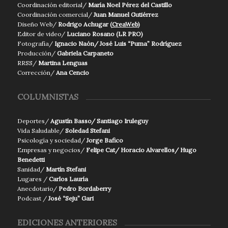
Coordinación editorial/
María Noel Pérez del Castillo
Coordinación comercial/
Juan Manuel Gutiérrez
Diseño Web/
Rodrigo Achugar (
CreaWeb
)
Editor de video/
Luciano Rosano (LR PRO)
Fotografía/
Ignacio Naón/ José Luis “Puma” Rodríguez
Producción/
Gabriela Carpaneto
RRSS/
Martina Lenguas
Corrección/
Ana Cencio
COLUMNISTAS
Deportes/
Agustín Basso/ Santiago Iruleguy
Vida Saludable/
Soledad Stefani
Psicología y sociedad/
Jorge Bafico
Empresas y negocios/
Felipe Cat/ Horacio Alvarellos/ Hugo
Benedetti
Sanidad/
Martín Stefani
Lugares /
Carlos Lauría
Anecdotario/
Pedro Bordaberry
Podcast /
José “Seju” Gari
EDICIONES ANTERIORES