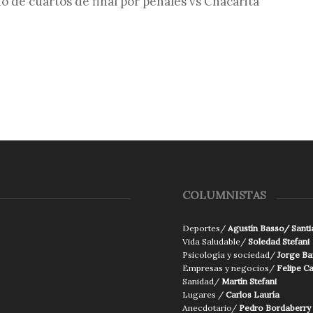
ido de cuartos de final por penales vs Chacarita
COLUMNISTAS
Deportes/
Agustín Basso/ Santi
Vida Saludable/
Soledad Stefani
Psicología y sociedad/
Jorge Ba
Empresas y negocios/
Felipe C
Sanidad/
Martín Stefani
Lugares /
Carlos Lauría
Anecdotario/
Pedro Bordaberry