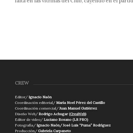
falta en las vitrinas del Club, cayendo en el part
CREW
Editor/
Ignacio Naón
Coordinación editorial/
María Noel Pérez del Castillo
Coordinación comercial/
Juan Manuel Gutiérrez
Diseño Web/
Rodrigo Achugar (
CreaWeb
)
Editor de video/
Luciano Rosano (LR PRO)
Fotografía/
Ignacio Naón/ José Luis “Puma” Rodríguez
Producción/
Gabriela Carpaneto