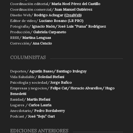
Coordinación editorial/
María Noel Pérez del Castillo
Coordinación comercial/
Juan Manuel Gutiérrez
Diseño Web/
Rodrigo Achugar (
CreaWeb
)
Editor de video/
Luciano Rosano (LR PRO)
Fotografía/
Ignacio Naón/ José Luis “Puma” Rodríguez
Producción/
Gabriela Carpaneto
RRSS/
Martina Lenguas
Corrección/
Ana Cencio
COLUMNISTAS
Deportes/
Agustín Basso/ Santiago Iruleguy
Vida Saludable/
Soledad Stefani
Psicología y sociedad/
Jorge Bafico
Empresas y negocios/
Felipe Cat/ Horacio Alvarellos/ Hugo
Benedetti
Sanidad/
Martín Stefani
Lugares /
Carlos Lauría
Anecdotario/
Pedro Bordaberry
Podcast /
José “Seju” Gari
EDICIONES ANTERIORES