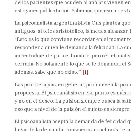
de los pacientes que acuden al análisis vienen e
eslóganes publicitarios. Sabemos que eso no es ta
La psicoanalista argentina Silvia Ons plantea que
antiguos, al telos aristotélico, la meta a alcanzar,
“Esto es lo que conviene recordar en el momento 
responder a quien le demanda la felicidad. La cu
ancestralmente para el hombre, pero él, el analis
cerrada. No solamente lo que se le demanda, el So
además, sabe que no existe”.
[1]
Las psicoterapias, en general, promueven la prom
propuesta. El psicoanálisis en ese punto es más 
y no en el deseo. La pulsión siempre busca la sati
eso que a nivel de la pulsión el sujeto es siempre 
El psicoanalista acepta la demanda de felicidad q
lugar de la demanda: consejeros, coachings, terap