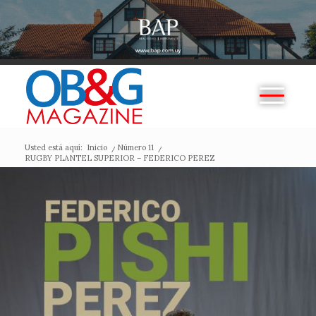
Usted está aquí:
Inicio
/
Número 11
/
RUGBY PLANTEL SUPERIOR – FEDERICO PEREZ