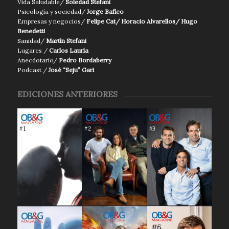
Vida Saludable/
Soledad Stefani
Psicología y sociedad/
Jorge Bafico
Empresas y negocios/
Felipe Cat/ Horacio Alvarellos/ Hugo
Benedetti
Sanidad/
Martín Stefani
Lugares /
Carlos Lauría
Anecdotario/
Pedro Bordaberry
Podcast /
José “Seju” Gari
EDICIONES ANTERIORES