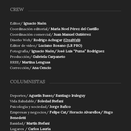
CREW
Editor/
Ignacio Naón
Coordinación editorial/
María Noel Pérez del Castillo
Coordinación comercial/
Juan Manuel Gutiérrez
Diseño Web/
Rodrigo Achugar (
CreaWeb
)
Editor de video/
Luciano Rosano (LR PRO)
Fotografía/
Ignacio Naón/ José Luis “Puma” Rodríguez
Producción/
Gabriela Carpaneto
RRSS/
Martina Lenguas
Corrección/
Ana Cencio
COLUMNISTAS
Deportes/
Agustín Basso/ Santiago Iruleguy
Vida Saludable/
Soledad Stefani
Psicología y sociedad/
Jorge Bafico
Empresas y negocios/
Felipe Cat/ Horacio Alvarellos/ Hugo
Benedetti
Sanidad/
Martín Stefani
Lugares /
Carlos Lauría